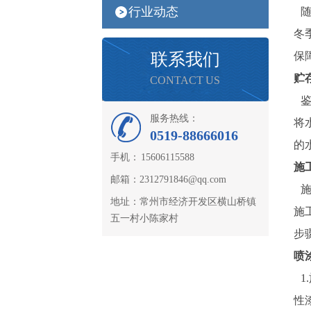
行业动态
随
冬
联系我们
保
贮
CONTACT US
鉴
服务热线：
将
0519-88666016
的
手机： 15606115588
施
邮箱：2312791846@qq.com
施
地址：常州市经济开发区横山桥镇
施
五一村小陈家村
步
喷
1
性