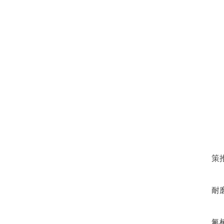
策
耐
氟